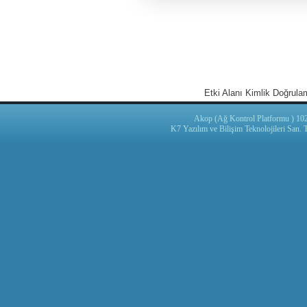
Etki Alanı Kimlik Doğrula
Akop (Ağ Kontrol Platformu ) 102
K7 Yazılım ve Bilişim Teknolojileri San. Ti